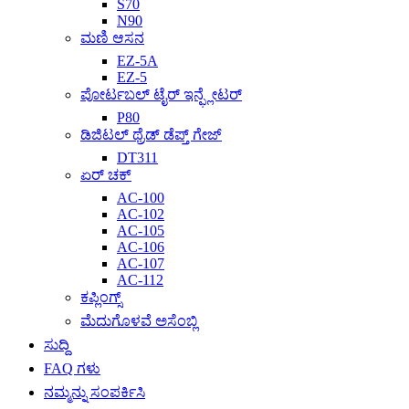
S70
N90
ಮಣಿ ಆಸನ
EZ-5A
EZ-5
ಪೋರ್ಟಬಲ್ ಟೈರ್ ಇನ್ಫ್ಲೇಟರ್
P80
ಡಿಜಿಟಲ್ ಥ್ರೆಡ್ ಡೆಪ್ತ್ ಗೇಜ್
DT311
ಏರ್ ಚಕ್
AC-100
AC-102
AC-105
AC-106
AC-107
AC-112
ಕಪ್ಲಿಂಗ್ಸ್
ಮೆದುಗೊಳವೆ ಅಸೆಂಬ್ಲಿ
ಸುದ್ದಿ
FAQ ಗಳು
ನಮ್ಮನ್ನು ಸಂಪರ್ಕಿಸಿ