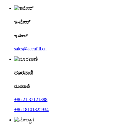
ಇ-ಮೇಲ್
ಇ-ಮೇಲ್
sales@accufill.cn
ದೂರವಾಣಿ
ದೂರವಾಣಿ
+86 21 37121888
+86 18101825934